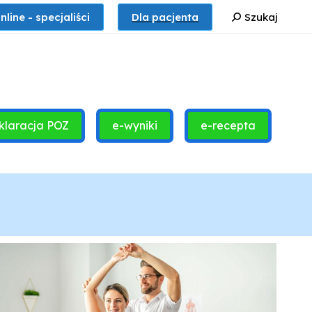
Szukaj:
nline - specjaliści
Dla pacjenta
Szukaj
klaracja POZ
e-wyniki
e-recepta