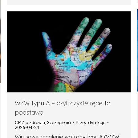
WZW typu A – czyli czyste ręce to
podstawa
CMZ o zdrowiu
,
Szczepienia
Przez
dyrekcja
2026-04-24
Wirusowe zapalenie wątroby typu A (WZW