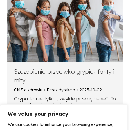
Szczepienie przeciwko grypie- fakty i
mity
CMZ o zdrowiu
Przez
dyrekcja
2025-10-02
Grypa to nie tylko „zwykłe przeziębienie”. To
ostra choroba zakaźna układu
oddechowego wywołana zakażeniem
We value your privacy
wirusem grypy.
We use cookies to enhance your browsing experience,
Grypa nie zna granic. Przenosi się