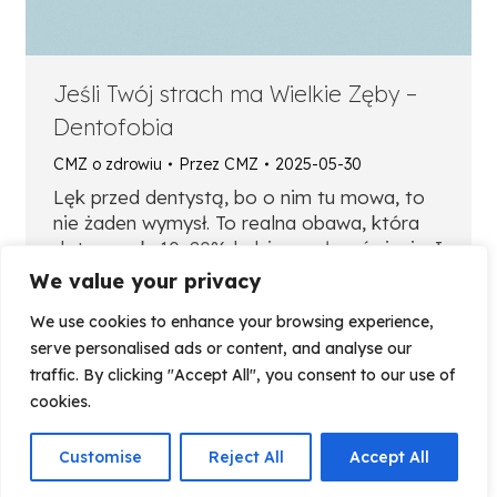
Jeśli Twój strach ma Wielkie Zęby –
Dentofobia
CMZ o zdrowiu
Przez
CMZ
2025-05-30
Lęk przed dentystą, bo o nim tu mowa, to
nie żaden wymysł. To realna obawa, która
dotyczy ok. 10–20% ludzi na całym świecie. I
nie – nie wszyscy z nich są mięczakami.
We value your privacy
Czasem wystarczy jedno „traumatyczne
We use cookies to enhance your browsing experience,
borowanie z lat 90.” i gotowe.
serve personalised ads or content, and analyse our
Skąd się bierze dentofobia…
traffic. By clicking "Accept All", you consent to our use of
cookies.
Customise
Reject All
Accept All
←
1
…
4
5
6
7
8
→