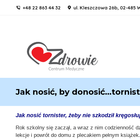
+48 22 863 44 32
ul. Kleszczowa 26b, 02-485
Jak nosić, by donosić…tornist
Jak nosić tornister, żeby nie szkodził kręgos
Rok szkolny się zaczął, a wraz z nim codzienność d
lekcje i powrót do domu z plecakiem pełnym książek