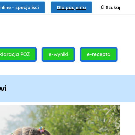
Szukaj:
nline - specjaliści
Dla pacjenta
Szukaj
klaracja POZ
e-wyniki
e-recepta
wi