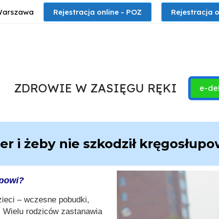
 Warszawa
Rejestracja online - POZ
Rejestracja o
ZDROWIE W ZASIĘGU RĘKI
e-de
er i żeby nie szkodził kręgosłupo
łupowi?
zieci – wczesne pobudki,
. Wielu rodziców zastanawia