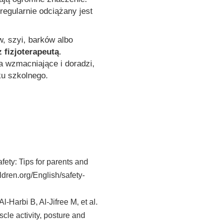
egularnie odciążany jest
, szyi, barków albo
 fizjoterapeutą
.
a wzmacniające i doradzi,
ku szkolnego.
ety: Tips for parents and
ldren.org/English/safety-
-Harbi B, Al-Jifree M, et al.
cle activity, posture and