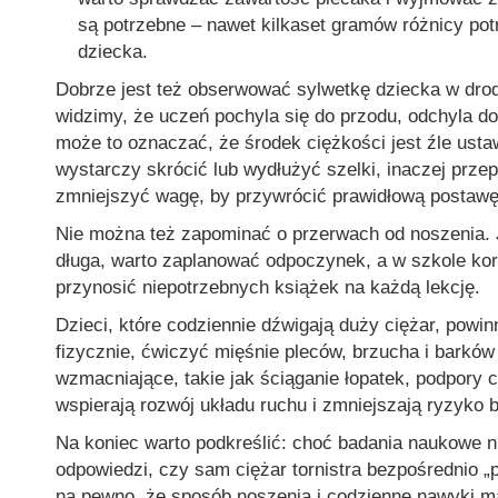
są potrzebne – nawet kilkaset gramów różnicy pot
dziecka.
Dobrze jest też obserwować sylwetkę dziecka w drod
widzimy, że uczeń pochyla się do przodu, odchyla do 
może to oznaczać, że środek ciężkości jest źle usta
wystarczy skrócić lub wydłużyć szelki, inaczej prz
zmniejszyć wagę, by przywrócić prawidłową postawę
Nie można też zapominać o przerwach od noszenia. J
długa, warto zaplanować odpoczynek, a w szkole kor
przynosić niepotrzebnych książek na każdą lekcję.
Dzieci, które codziennie dźwigają duży ciężar, pow
fizycznie, ćwiczyć mięśnie pleców, brzucha i barków
wzmacniające, takie jak ściąganie łopatek, podpory c
wspierają rozwój układu ruchu i zmniejszają ryzyko b
Na koniec warto podkreślić: choć badania naukowe n
odpowiedzi, czy sam ciężar tornistra bezpośrednio „
na pewno, że sposób noszenia i codzienne nawyki m