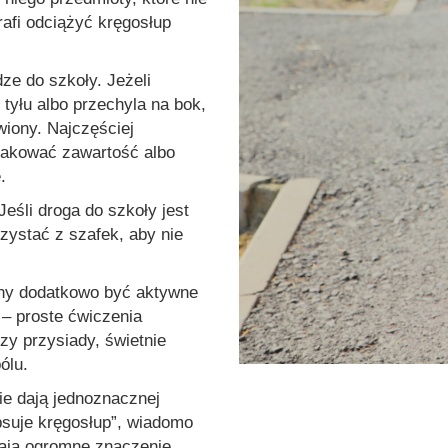
rafi odciążyć kręgosłup
ze do szkoły. Jeżeli
tyłu albo przechyla na bok,
wiony. Najczęściej
epakować zawartość albo
.
eśli droga do szkoły jest
zystać z szafek, aby nie
inny dodatkowo być aktywne
 – proste ćwiczenia
zy przysiady, świetnie
ólu.
ie dają jednoznacznej
psuje kręgosłup”, wiadomo
ają ogromne znaczenie.