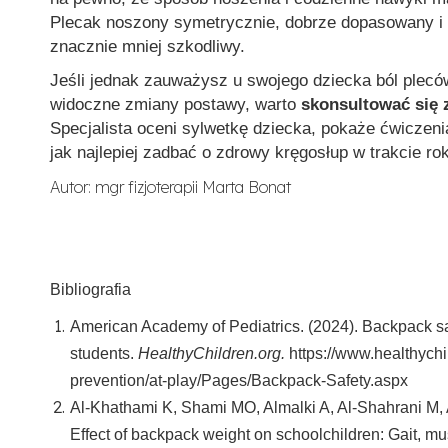
Plecak noszony symetrycznie, dobrze dopasowany i r
znacznie mniej szkodliwy.
Jeśli jednak zauważysz u swojego dziecka ból pleców
widoczne zmiany postawy, warto
skonsultować się z
Specjalista oceni sylwetkę dziecka, pokaże ćwiczeni
jak najlepiej zadbać o zdrowy kręgosłup w trakcie ro
Autor: mgr fizjoterapii Marta Bonat
Bibliografia
American Academy of Pediatrics. (2024). Backpack saf
students.
HealthyChildren.org.
https://www.healthychi
prevention/at-play/Pages/Backpack-Safety.aspx
Al-Khathami K, Shami MO, Almalki A, Al-Shahrani M, Al
Effect of backpack weight on schoolchildren: Gait, mus