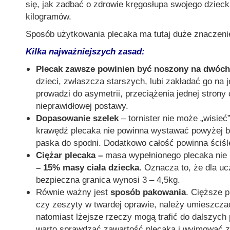
się, jak zadbać o zdrowie kręgosłupa swojego dzieck
kilogramów.
Sposób użytkowania plecaka ma tutaj duże znaczeni
Kilka najważniejszych zasad:
P
lecak zawsze powinien być noszony na dwóc
dzieci, zwłaszcza starszych, lubi zakładać go na 
prowadzi do asymetrii, przeciążenia jednej strony c
nieprawidłowej postawy.
D
opasowanie szelek
– tornister nie może „wisie
krawędź plecaka nie powinna wystawać powyżej ba
paska do spodni. Dodatkowo całość powinna ściśl
Ciężar plecaka –
masa wypełnionego plecaka nie
– 15% masy ciała dziecka
. Oznacza to, że dla u
bezpieczna granica wynosi 3 – 4,5kg.
Równ
ie ważny jest
sposób
pakowani
a
. Cięższe p
czy zeszyty w twardej oprawie, należy umieszczać 
natomiast lżejsze rzeczy mogą trafić do dalszych
warto sprawdz
a
ć zawartość plecaka i wyj
mowa
ć z