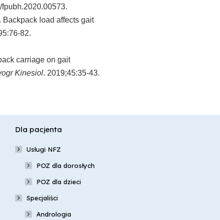
9/fpubh.2020.00573.
Backpack load affects gait
95:76-82.
ack carriage on gait
yogr Kinesiol
. 2019;45:35-43.
Dla pacjenta
Usługi NFZ
POZ dla dorosłych
POZ dla dzieci
Specjaliści
Andrologia