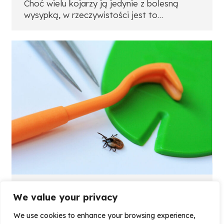
Choć wielu kojarzy ją jedynie z bolesną
wysypką, w rzeczywistości jest to…
Zaszczep kleszcza na Kleszczowej
We value your privacy
CMZ o zdrowiu
,
Szczepienia
Przez
CMZ
We use cookies to enhance your browsing experience,
2025-06-16