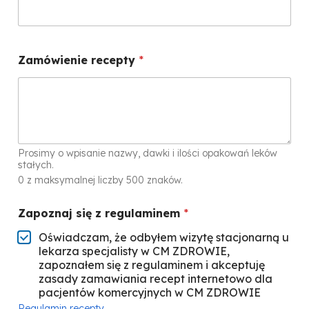
Zamówienie recepty
*
Prosimy o wpisanie nazwy, dawki i ilości opakowań leków
stałych.
0 z maksymalnej liczby 500 znaków.
n
Zapoznaj się z regulaminem
*
a
P
Oświadczam, że odbyłem wizytę stacjonarną u
E
lekarza specjalisty w CM ZDROWIE,
S
zapoznałem się z regulaminem i akceptuję
E
zasady zamawiania recept internetowo dla
L
pacjentów komercyjnych w CM ZDROWIE
n
a
Regulamin recepty