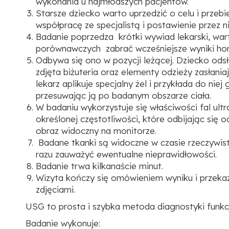
wykonania u najmłodszych pacjentów.
Starsze dziecko warto uprzedzić o celu i przebi
współpracę ze specjalistą i postawienie przez n
Badanie poprzedza krótki wywiad lekarski, war
porównawczych zabrać wcześniejsze wyniki ho
Odbywa się ono w pozycji leżącej. Dziecko odsł
zdjęta biżuteria oraz elementy odzieży zasłania
lekarz aplikuje specjalny żel i przykłada do niej
przesuwając ją po badanym obszarze ciała.
W badaniu wykorzystuje się właściwości fal ul
określonej częstotliwości, które odbijając się
obraz widoczny na monitorze.
Badane tkanki są widoczne w czasie rzeczywis
razu zauważyć ewentualne nieprawidłowości.
Badanie trwa kilkanaście minut.
Wizyta kończy się omówieniem wyniku i przeka
zdjęciami.
USG to prosta i szybka metoda diagnostyki funk
Badanie wykonuje: