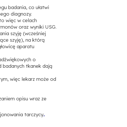
egu badania, co ułatwi
iego diagnozy.
to więc w celach
rmonów oraz wyniki USG.
ania szyję (wcześniej
jące szyję), na którą
 głowicę aparatu
tradźwiękowych o
 od badanych tkanek dają
tym, więc lekarz może od
zaniem opisu wraz ze
cjonowania tarczycy
.