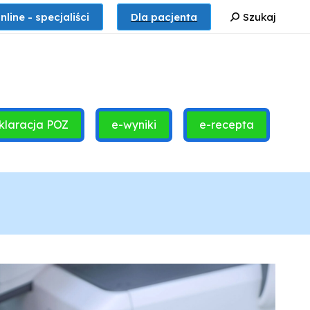
Szukaj:
nline - specjaliści
Dla pacjenta
Szukaj
klaracja POZ
e-wyniki
e-recepta