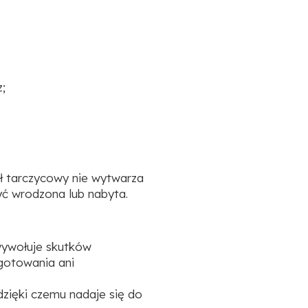
z;
ł tarczycowy nie wytwarza
ć wrodzona lub nabyta.
wywołuje skutków
gotowania ani
 dzięki czemu nadaje się do