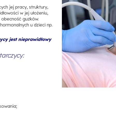
ch jej pracy, struktury,
dłowości w jej ułożeniu,
b obecność guzków.
hormonalnych u dzieci np.
ycy jest nieprawidłowy
arczycy:
kowania;