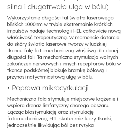
silna i długotrwała ulga w bólu)
Wykorzystanie długości fal światła laserowego
bliskich 1000nm w trybie ekstremalnie krótkich
impulsów nadaje technologii HIL całkowicie nową
właściwość terapeutyczną. W momencie dotarcia
do skóry światło laserowe tworzy w ludzkiej
tkance falę fotomechaniczną właściwą dla danej
długości fali. Ta mechaniczna stymulacja wolnych
zakończeń nerwowych i innych receptorów bólu w
tkance podskórnej blokuje bramkę bólową i
przynosi natychmiastową ulgę w bólu.
• Poprawa mikrocyrkulacji
Mechaniczna fala stymuluje miejscowe krążenie i
wspiera drenaż limfatyczny chorego obszaru.
Łącząc biostymulację oraz stymulację
fotomechaniczną, HIL skutecznie leczy tkanki,
jednocześnie likwidując ból bez ryzyka