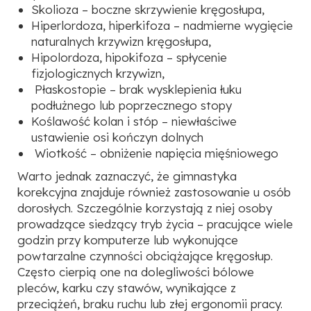
Skolioza
– boczne skrzywienie kręgosłupa,
Hiperlordoza, hiperkifoza –
nadmierne wygięcie
naturalnych krzywizn kręgosłupa,
Hipolordoza, hipokifoza
– spłycenie
fizjologicznych krzywizn,
Płaskostopie –
brak wysklepienia łuku
podłużnego lub poprzecznego stopy
Koślawość kolan i stóp
– niewłaściwe
ustawienie osi kończyn dolnych
Wiotkość
– obniżenie napięcia mięśniowego
Warto jednak zaznaczyć, że gimnastyka
korekcyjna znajduje również zastosowanie u osób
dorosłych. Szczególnie korzystają z niej osoby
prowadzące siedzący tryb życia – pracujące wiele
godzin przy komputerze lub wykonujące
powtarzalne czynności obciążające kręgosłup.
Często
cierpią one na dolegliwości bólowe
pleców, karku czy stawów, wynikające z
przeciążeń, braku
ruchu lub złej ergonomii pracy.