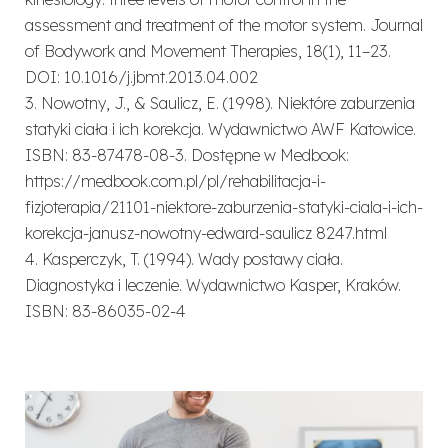
assessment and treatment of the motor system.
Journal
of Bodywork and Movement
Therapies
, 18(1), 11–23.
DOI: 10.1016/j.jbmt.2013.04.002
3.
Nowotny, J., & Saulicz, E.
(1998).
Niektóre zaburzenia
statyki ciała i ich korekcja
.
Wydawnictwo AWF Katowice.
ISBN: 83-87478-08-3. Dostępne w Medbook:
https://medbook.com.pl/pl/rehabilitacja-i-
fizjoterapia/21101-niektore-zaburzenia-statyki-
ciala-i-ich-
korekcja-janusz-nowotny-edward-saulicz 8247.html
4.
Kasperczyk, T.
(1994).
Wady postawy ciała.
Diagnostyka i leczenie
. Wydawnictwo Kasper,
Kraków.
ISBN: 83-86035-02-4