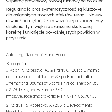
wspierać prawidłowy rozwój ruchowy na co dzień.
Regularność oraz systematyczność są kluczowe
dla osiągnięcia trwałych efektów terapii. Należy
również pamiętać, że im wcześniej rozpoczniemy
działanie, tym większa szansa na skuteczną
korektę i uniknięcie poważniejszych powikłań w
przyszłości.
Autor: mgr fizjoterapii Marta Bonat
Bibliografia:
1.
Kolar, P., Kobesova, A., & Frank, C.
(2013). Dynamic
neuromuscular stabilization &
sports rehabilitation.
International Journal of Sports Physical Therapy
, 8(1),
62–73.
Dostępne w Europe PMC:
https://europepmc.org/article/PMC/PMC3578435
2.
Kolar, P., & Kobesova, A.
(2014). Developmental
kinesiology: three levels of motor control
in the