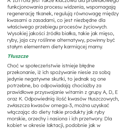
A. Ich rola jest także kluczowa dla prawidłowego
funkcjonowania procesu widzenia, wspomagają
regenerację tkanek, regulują równowagę między
kwasami a zasadami, co jest niezbędne dla
właściwego przebiegu procesów życiowych.
Wysokiej jakości źródła białka, takie jak mięso,
ryby, jaja czy roślinne alternatywy, powinny być
stałym elementem diety karmiącej mamy.
Tłuszcze
Choć w społeczeństwie istnieje błędne
przekonanie, iż ich spożywanie niesie za sobą
jedynie negatywne skutki, to jednak są one
potrzebne, bo odpowiadają chociażby za
prawidłowe przyswajanie witamin z grupy A, D, E
oraz K. Odpowiednią ilość kwasów tłuszczowych,
zwłaszcza kwasów omega-3, można uzyskać
włączając do diety takie produkty jak ryby
morskie, orzechy i nasiona i ich przetwory. Dla
kobiet w okresie laktacji, podobnie jak w