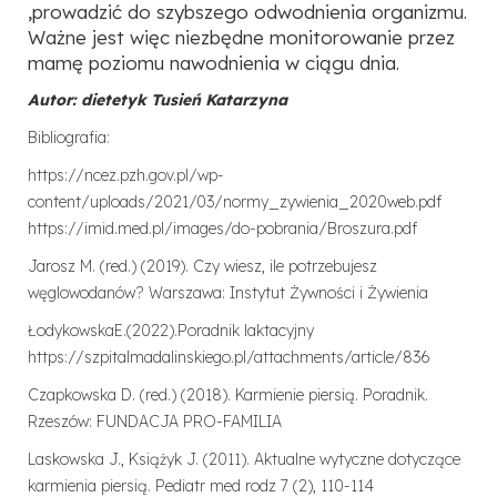
,prowadzić do szybszego odwodnienia organizmu.
Ważne jest więc niezbędne monitorowanie przez
mamę poziomu nawodnienia w ciągu dnia.
Autor: dietetyk Tusień Katarzyna
Bibliografia:
https://ncez.pzh.
g
ov.pl/wp-
content/uploads/2021/03/norm
y
_z
y
wienia_2020web.pdf
https://imid.med.pl/ima
g
es/do-pobrania/Broszura.pdf
Jarosz M. (red.) (2019). Czy wiesz, ile potrzebujesz
węglowodanów? Warszawa: Instytut Żywności i Żywienia
ŁodykowskaE.(2022).Poradnik laktacyjny
https://szpitalmadalinskiego.pl/attachments/article/836
Czapkowska D. (red.) (2018). Karmienie piersią. Poradnik.
Rzeszów: FUNDACJA PRO-FAMILIA
Laskowska J., Książyk J. (2011). Aktualne wytyczne dotyczące
karmienia piersią. Pediatr med rodz 7 (2), 110-114