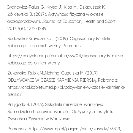
Iwanowicz-Palus G., Krysa J., Kipa M., Dziaduszek K.,
Żółkiewska B. (2017). Aktywność fizyczna w okresie
okołoporodowym. Journal of Education, Health and Sport.
2017;7(8). 1272-1289
Sadowska-Krawczenko I. (2019). Oligosacharydy mleka
kobiecego – co o nich wiemy. Pobrano z:
https://podyplomie.pl/pediatria/33704,oligosacharydy-mleka-
kobiecego-co-o-nich-wiemy
Żukowska-Rubik M.,Nehring-Gugulska M. (2019).
ODŻYWIANIE W CZASIE KARMIENIA PIERSIĄ. Pobrano z:
https://cnol.kobiety.med.pl/pl/odzywianie-w-czasie-karmienia-
piersia/
Przygoda B. (2013). Składniki mineralne. Warszawa:
Samodzielna Pracownia Wartości Odżywczych Instytutu
Żywności i Żywienia w Warszawie.
Pobrano z:
https://www.mp.pl/pacjent/dieta/zasady/73819
,