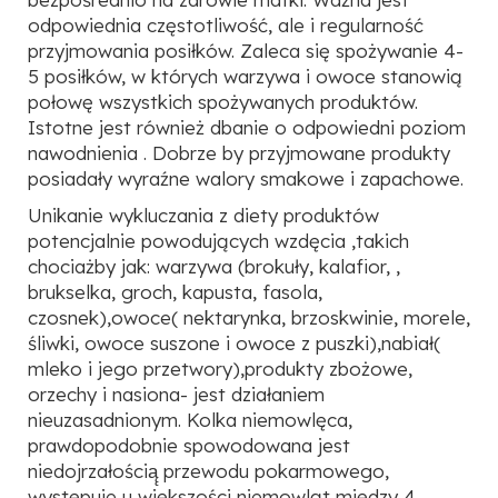
odpowiednia częstotliwość, ale i regularność
przyjmowania posiłków. Zaleca się spożywanie 4-
5 posiłków, w których warzywa i owoce stanowią
połowę wszystkich spożywanych produktów.
Istotne jest również dbanie o odpowiedni poziom
nawodnienia . Dobrze by przyjmowane produkty
posiadały wyraźne walory smakowe i zapachowe.
Unikanie wykluczania z diety produktów
potencjalnie powodujących wzdęcia ,takich
chociażby jak: warzywa (brokuły, kalafior, ,
brukselka, groch, kapusta, fasola,
czosnek),owoce( nektarynka, brzoskwinie, morele,
śliwki, owoce suszone i owoce z puszki),nabiał(
mleko i jego przetwory),produkty zbożowe,
orzechy i nasiona- jest działaniem
nieuzasadnionym. Kolka niemowlęca,
prawdopodobnie spowodowana jest
niedojrzałością̨ przewodu pokarmowego,
występuje u większości niemowląt między 4