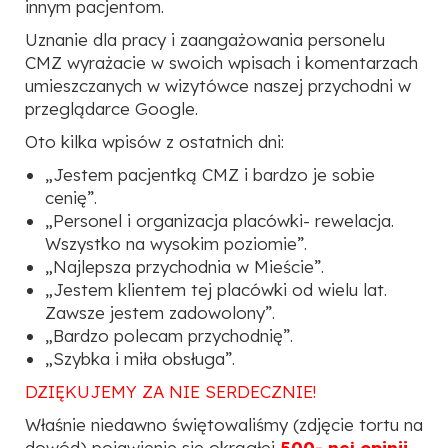
innym pacjentom.
Uznanie dla pracy i zaangażowania personelu
CMZ wyrażacie w swoich wpisach i komentarzach
umieszczanych w wizytówce naszej przychodni w
przeglądarce Google.
Oto kilka wpisów z ostatnich dni:
„Jestem pacjentką CMZ i bardzo je sobie
cenię”.
„Personel i organizacja placówki- rewelacja.
Wszystko na wysokim poziomie”.
„Najlepsza przychodnia w Mieście”.
„Jestem klientem tej placówki od wielu lat.
Zawsze jestem zadowolony”.
„Bardzo polecam przychodnię”.
„Szybka i miła obsługa”.
DZIĘKUJEMY ZA NIE SERDECZNIE!
Właśnie niedawno świętowaliśmy (zdjęcie tortu na
dowód) pojawienie się okrągłej
500- nej opinii
.