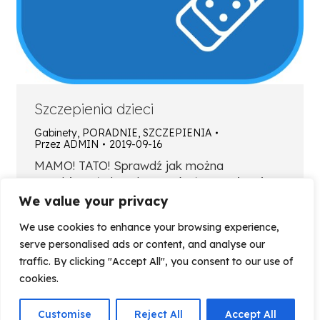
Szczepienia dzieci
Gabinety
,
PORADNIE
,
SZCZEPIENIA
Przez
ADMIN
2019-09-16
MAMO! TATO! Sprawdź jak można
zapobiegać chorobom zakaźnym Więcej
informacji na wizycie w CMZ Spis treści1.
We value your privacy
Nasz personel2. Szczepienia – dlaczego
We use cookies to enhance your browsing experience,
ważne3. Przebieg wizyty szczepiennej4.
serve personalised ads or content, and analyse our
Kiedy szczepić dziecko5. Zakres szczepień
traffic. By clicking "Accept All", you consent to our use of
w CMZ6. Kalendarz szczepień7. Kiedy
cookies.
odwołać wizytę8. Szczepienia zalecane w
CMZ9. Cennik szczepień SZCZEPIENIA
OCHRONNE – dlaczego ważne Szczepienia
Customise
Reject All
Accept All