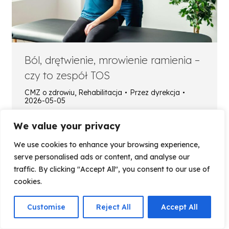
Ból, drętwienie, mrowienie ramienia –
czy to zespół TOS
CMZ o zdrowiu
,
Rehabilitacja
Przez
dyrekcja
2026-05-05
TOS, czyli po polsku zespół górnego otworu
We value your privacy
klatki piersiowej, to zespół objawów, które
występują w kończynie górnej. Obszar
We use cookies to enhance your browsing experience,
występowania dotyczy najczęściej trójkąta
serve personalised ads or content, and analyse our
międzyżebrowego i dołu pachowego.
traffic. By clicking "Accept All", you consent to our use of
Przyczyną jest ucisk na struktury nerwowe…
cookies.
Customise
Reject All
Accept All