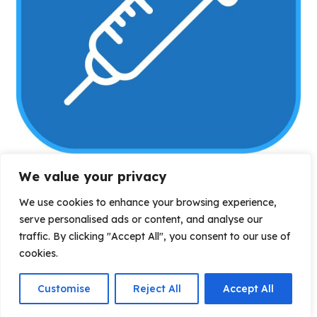
We value your privacy
Gabinet zabiegowy i diagnostyka
Gabinety
,
PORADNIE
,
ZABIEGOWY
Przez
CMZ
We use cookies to enhance your browsing experience,
2025-05-15
serve personalised ads or content, and analyse our
Zapewniamy profesjonalny personel
traffic. By clicking "Accept All", you consent to our use of
pielęgniarski, wykwalifikowany i
cookies.
przygotowany do pobierania krwi również u
dzieci.
Customise
Reject All
Accept All